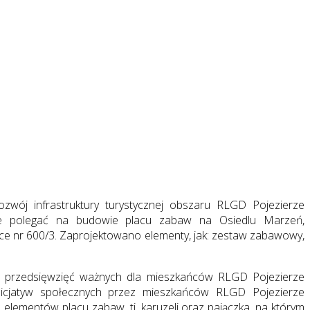
wój infrastruktury turystycznej obszaru RLGD Pojezierze
zie polegać na budowie placu zabaw na Osiedlu Marzeń,
ce nr 600/3. Zaprojektowano elementy, jak: zestaw zabawowy,
cji przedsięwzięć ważnych dla mieszkańców RLGD Pojezierze
inicjatyw społecznych przez mieszkańców RLGD Pojezierze
elementów placu zabaw, tj. karuzeli oraz pajączka, na którym