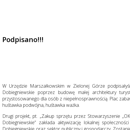
Podpisano!!!
W Urzędzie Marszałkowskim w Zielonej Górze podpisałyśm
Dobiegniewskie poprzez budowę małej architektury tur
przystosowanego dla osób z niepełnosprawnością. Plac zabaw
huśtawka podwójna, huśtawka ważka.
Drugi projekt, pt. „Zakup sprzętu przez Stowarzyszenie „
Dobiegniewskie” zakłada aktywizację lokalnej społeczno
Dobiegniewskie oraz sektor publiczny i gospodarczy. Zostani