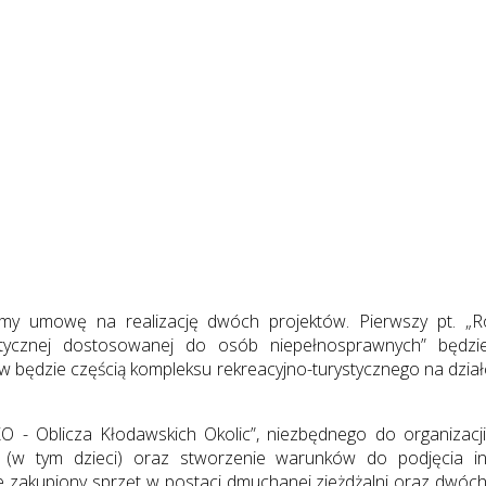
y umowę na realizację dwóch projektów. Pierwszy pt. „Roz
ystycznej dostosowanej do osób niepełnosprawnych” będ
 będzie częścią kompleksu rekreacyjno-turystycznego na dział
OKO - Oblicza Kłodawskich Okolic”, niezbędnego do organiza
ści (w tym dzieci) oraz stworzenie warunków do podjęcia 
e zakupiony sprzęt w postaci dmuchanej zjeżdżalni oraz dwóch 